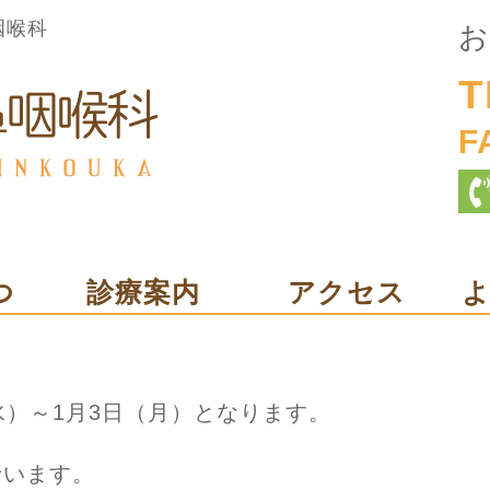
咽喉科
お
T
F
つ
診療案内
アクセス
水）～1月3日（月）となります。
行います。