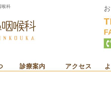
咽喉科
お
T
F
つ
診療案内
アクセス