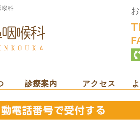
咽喉科
お
T
F
つ
診療案内
アクセス