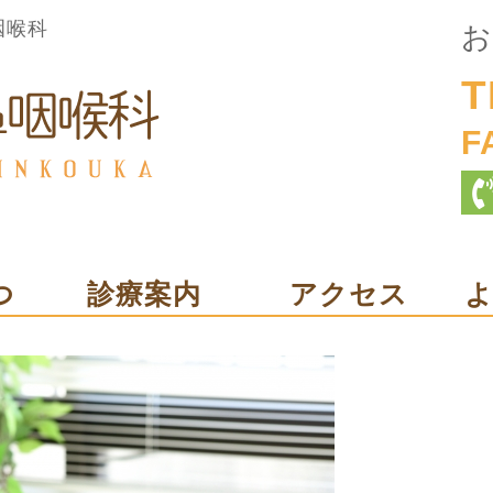
咽喉科
お
T
F
つ
診療案内
アクセス